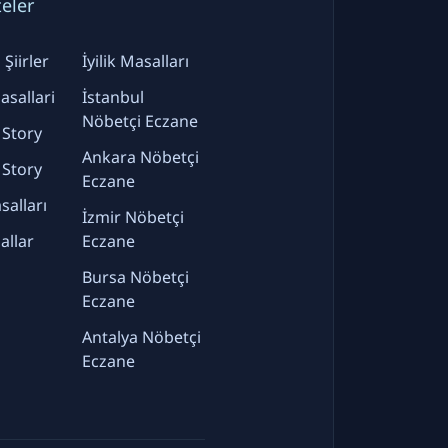
teler
Şiirler
İyilik Masalları
sallari
İstanbul
Nöbetçi Eczane
 Story
Ankara Nöbetçi
 Story
Eczane
alları
İzmir Nöbetçi
allar
Eczane
Bursa Nöbetçi
Eczane
Antalya Nöbetçi
Eczane