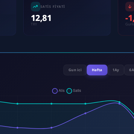
SATIS FIYATI
12,81
-
TRY
Gunl
Gun ici
Hafta
1Ay
6A