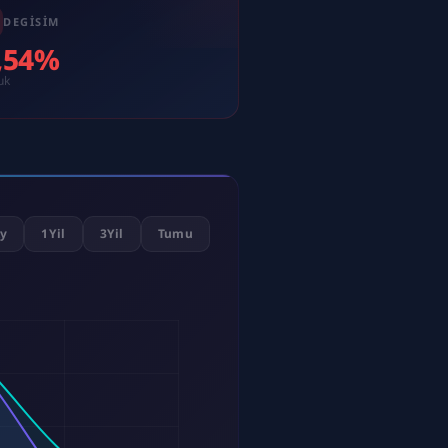
DEGISIM
1,54%
uk
y
1Yil
3Yil
Tumu