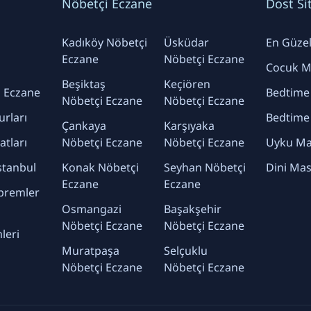
Nöbetçi Eczane
Dost Si
Kadıköy Nöbetçi
Üsküdar
En Güzel 
Eczane
Nöbetçi Eczane
Cocuk Ma
Beşiktaş
Keçiören
 Eczane
Bedtime
Nöbetçi Eczane
Nöbetçi Eczane
urları
Bedtime
Çankaya
Karşıyaka
yatları
Nöbetçi Eczane
Nöbetçi Eczane
Uyku Mas
stanbul
Konak Nöbetçi
Seyhan Nöbetçi
Dini Mas
Eczane
Eczane
premler
Osmangazi
Başakşehir
Nöbetçi Eczane
Nöbetçi Eczane
leri
Muratpaşa
Selçuklu
Nöbetçi Eczane
Nöbetçi Eczane