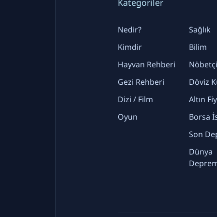
Kategoriler
Nedir?
Sağlık
Kimdir
Bilim
Hayvan Rehberi
Nöbetçi
Gezi Rehberi
Döviz K
Dizi / Film
Altın Fi
Oyun
Borsa İ
Son De
Dünya
Deprem