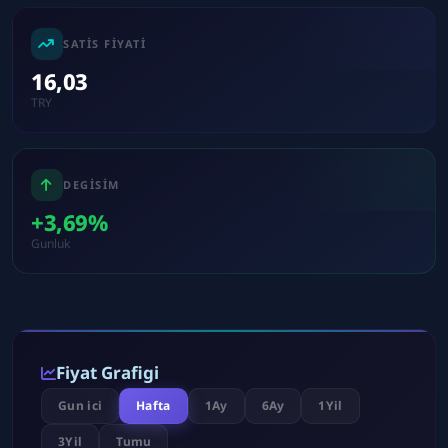
SATIS FIYATI
16,03
TRY
DEGISIM
+3,69%
Gunluk
Fiyat Grafigi
Gun ici
Hafta
1Ay
6Ay
1Yil
3Yil
Tumu