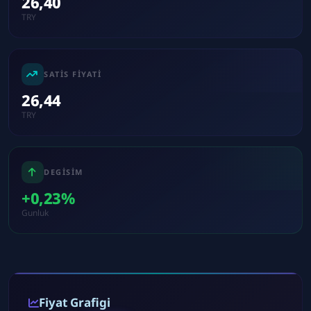
26,40
TRY
SATIS FIYATI
26,44
TRY
DEGISIM
+0,23%
Gunluk
Fiyat Grafigi