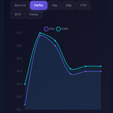
Gun ici
Hafta
1Ay
6Ay
1Yil
3Yil
Tumu