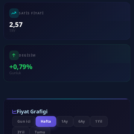
SATIS FIYATI
2,57
TRY
DEGISIM
+0,79%
Gunluk
Fiyat Grafigi
Gun ici
Hafta
1Ay
6Ay
1Yil
3Yil
Tumu