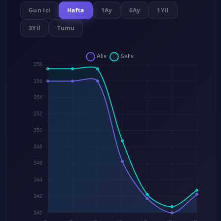
Gun ici
Hafta
1Ay
6Ay
1Yil
3Yil
Tumu