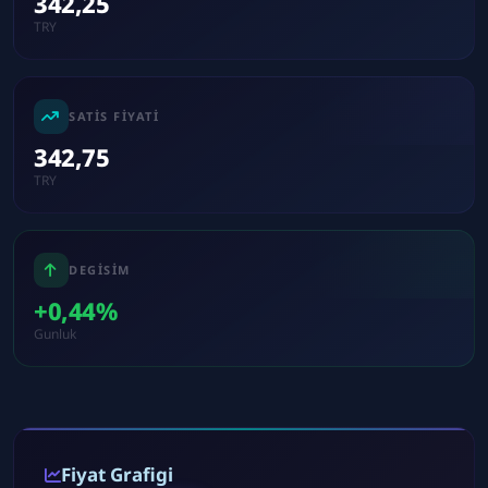
342,25
TRY
SATIS FIYATI
342,75
TRY
DEGISIM
+0,44%
Gunluk
Fiyat Grafigi