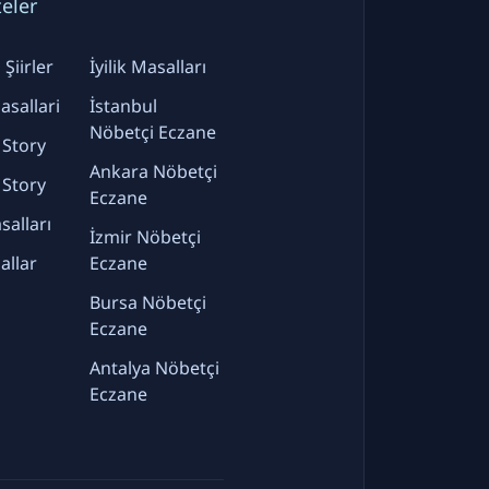
teler
Şiirler
İyilik Masalları
sallari
İstanbul
Nöbetçi Eczane
 Story
Ankara Nöbetçi
 Story
Eczane
alları
İzmir Nöbetçi
allar
Eczane
Bursa Nöbetçi
Eczane
Antalya Nöbetçi
Eczane