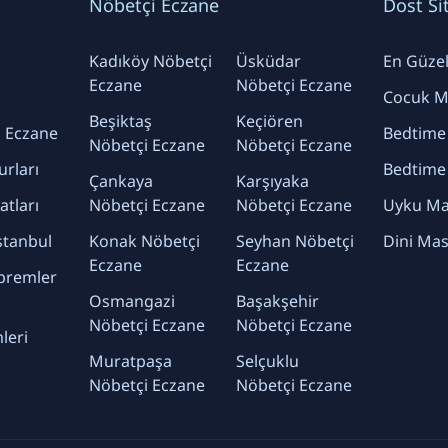
Nöbetçi Eczane
Dost Si
Kadıköy Nöbetçi
Üsküdar
En Güzel 
Eczane
Nöbetçi Eczane
Cocuk Ma
Beşiktaş
Keçiören
 Eczane
Bedtime
Nöbetçi Eczane
Nöbetçi Eczane
urları
Bedtime
Çankaya
Karşıyaka
yatları
Nöbetçi Eczane
Nöbetçi Eczane
Uyku Mas
stanbul
Konak Nöbetçi
Seyhan Nöbetçi
Dini Mas
Eczane
Eczane
premler
Osmangazi
Başakşehir
Nöbetçi Eczane
Nöbetçi Eczane
leri
Muratpaşa
Selçuklu
Nöbetçi Eczane
Nöbetçi Eczane