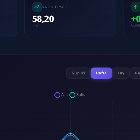
SATIS FIYATI
58,20
+
TRY
Gunl
Gun ici
Hafta
1Ay
6A