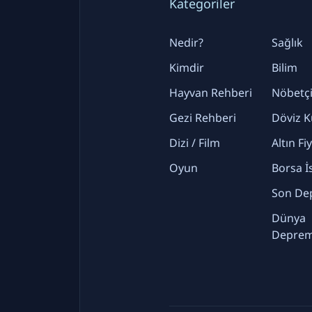
Kategoriler
Nedir?
Sağlık
Kimdir
Bilim
Hayvan Rehberi
Nöbetçi
Gezi Rehberi
Döviz K
Dizi / Film
Altın Fi
Oyun
Borsa İ
Son De
Dünya
Deprem