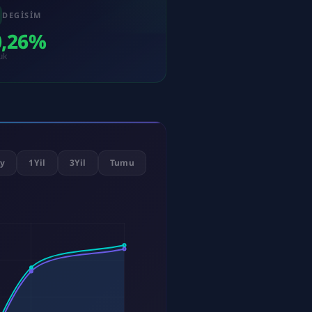
DEGISIM
0,26%
uk
y
1Yil
3Yil
Tumu