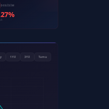
DEGISIM
0,27%
uk
y
1Yil
3Yil
Tumu