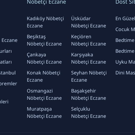
Nöbetçi Eczane
Dost Si
Kadıköy Nöbetçi
Üsküdar
En Güzel 
Eczane
Nöbetçi Eczane
Cocuk Ma
Beşiktaş
Keçiören
 Eczane
Bedtime
Nöbetçi Eczane
Nöbetçi Eczane
urları
Bedtime
Çankaya
Karşıyaka
yatları
Nöbetçi Eczane
Nöbetçi Eczane
Uyku Mas
stanbul
Konak Nöbetçi
Seyhan Nöbetçi
Dini Mas
Eczane
Eczane
premler
Osmangazi
Başakşehir
Nöbetçi Eczane
Nöbetçi Eczane
leri
Muratpaşa
Selçuklu
Nöbetçi Eczane
Nöbetçi Eczane