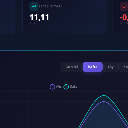
SATIS FIYATI
11,11
-
TRY
Gunl
Gun ici
Hafta
1Ay
6A