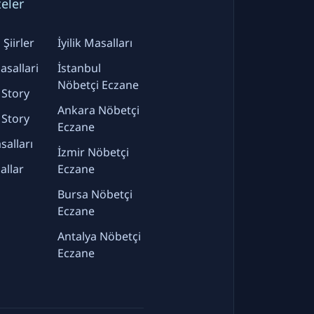
teler
Şiirler
İyilik Masalları
sallari
İstanbul
Nöbetçi Eczane
 Story
Ankara Nöbetçi
 Story
Eczane
alları
İzmir Nöbetçi
allar
Eczane
Bursa Nöbetçi
Eczane
Antalya Nöbetçi
Eczane