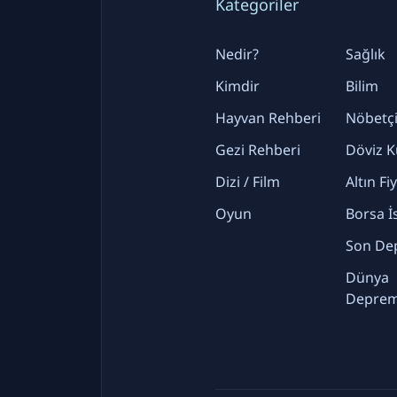
Kategoriler
Nedir?
Sağlık
Kimdir
Bilim
Hayvan Rehberi
Nöbetçi
Gezi Rehberi
Döviz K
Dizi / Film
Altın Fi
Oyun
Borsa İ
Son De
Dünya
Deprem