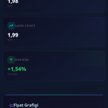
1,98
TRY
SATIS FIYATI
1,99
TRY
DEGISIM
+1,54%
Gunluk
Fiyat Grafigi