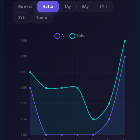
Gun ici
Hafta
1Ay
6Ay
1Yil
3Yil
Tumu