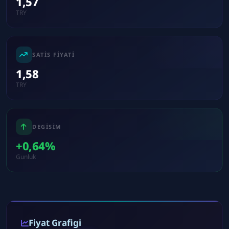
1,57
TRY
SATIS FIYATI
1,58
TRY
DEGISIM
+0,64%
Gunluk
Fiyat Grafigi