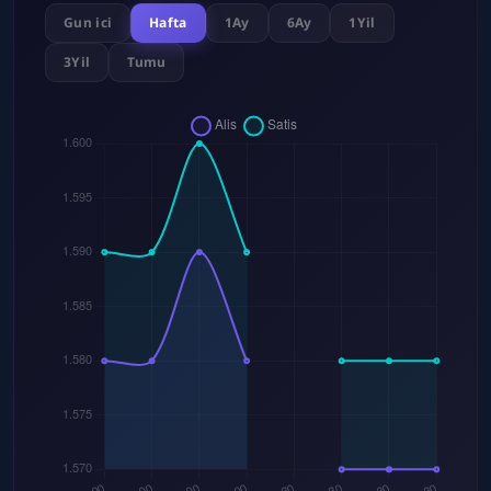
Gun ici
Hafta
1Ay
6Ay
1Yil
3Yil
Tumu