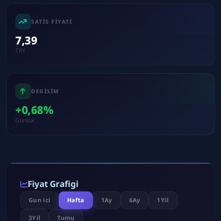
SATIS FIYATI
7,39
TRY
DEGISIM
+0,68%
Gunluk
Fiyat Grafigi
Gun ici
Hafta
1Ay
6Ay
1Yil
3Yil
Tumu