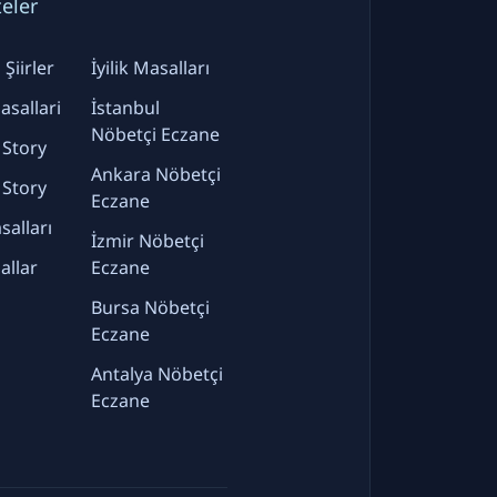
teler
Şiirler
İyilik Masalları
sallari
İstanbul
Nöbetçi Eczane
 Story
Ankara Nöbetçi
 Story
Eczane
alları
İzmir Nöbetçi
allar
Eczane
Bursa Nöbetçi
Eczane
Antalya Nöbetçi
Eczane