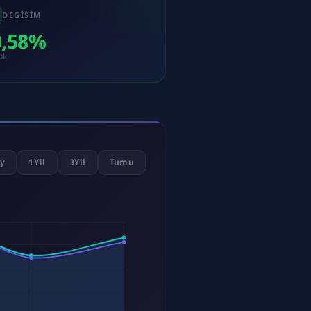
DEGISIM
0,58%
uk
y
1Yil
3Yil
Tumu