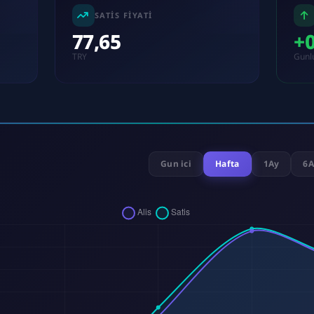
SATIS FIYATI
77,65
+
TRY
Gunl
Gun ici
Hafta
1Ay
6A