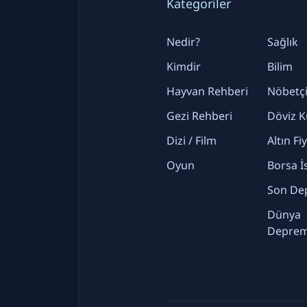
Kategoriler
Nedir?
Sağlık
Kimdir
Bilim
Hayvan Rehberi
Nöbetçi
Gezi Rehberi
Döviz K
Dizi / Film
Altın Fi
Oyun
Borsa İ
Son De
Dünya
Deprem