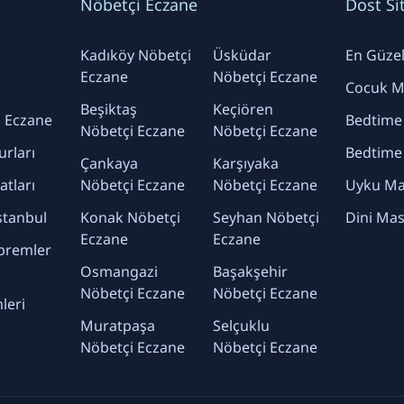
Nöbetçi Eczane
Dost Si
Kadıköy Nöbetçi
Üsküdar
En Güzel 
Eczane
Nöbetçi Eczane
Cocuk Ma
Beşiktaş
Keçiören
 Eczane
Bedtime
Nöbetçi Eczane
Nöbetçi Eczane
urları
Bedtime
Çankaya
Karşıyaka
yatları
Nöbetçi Eczane
Nöbetçi Eczane
Uyku Mas
stanbul
Konak Nöbetçi
Seyhan Nöbetçi
Dini Mas
Eczane
Eczane
premler
Osmangazi
Başakşehir
Nöbetçi Eczane
Nöbetçi Eczane
leri
Muratpaşa
Selçuklu
Nöbetçi Eczane
Nöbetçi Eczane