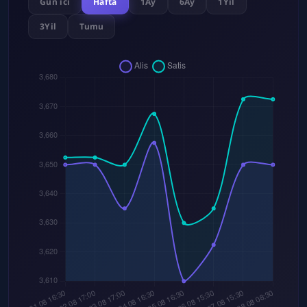
Gun ici
Hafta
1Ay
6Ay
1Yil
3Yil
Tumu