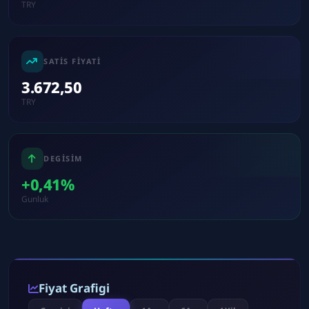
TRY
SATIS FIYATI
3.672,50
TRY
DEGISIM
+0,41%
Gunluk
Fiyat Grafigi