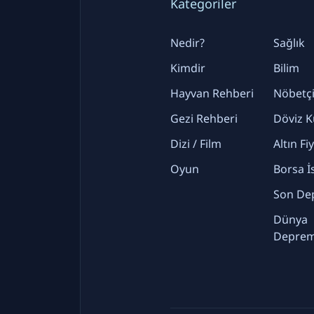
Kategoriler
Nedir?
Sağlık
Kimdir
Bilim
Hayvan Rehberi
Nöbetçi
Gezi Rehberi
Döviz K
Dizi / Film
Altın Fi
Oyun
Borsa İ
Son De
Dünya
Deprem