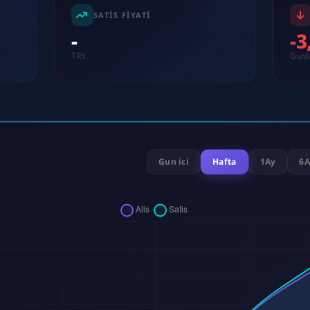
SATIS FIYATI
-
-
TRY
Gunl
Gun ici
Hafta
1Ay
6A