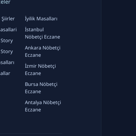
teler
Şiirler
İyilik Masalları
sallari
İstanbul
Nöbetçi Eczane
 Story
Ankara Nöbetçi
 Story
Eczane
alları
İzmir Nöbetçi
allar
Eczane
Bursa Nöbetçi
Eczane
Antalya Nöbetçi
Eczane