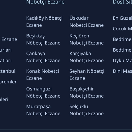
Nöbetçi Eczane
Dost Si
Kadıköy Nöbetçi
Üsküdar
En Güzel 
Eczane
Nöbetçi Eczane
Cocuk Ma
Beşiktaş
Keçiören
 Eczane
Bedtime
Nöbetçi Eczane
Nöbetçi Eczane
urları
Bedtime
Çankaya
Karşıyaka
yatları
Nöbetçi Eczane
Nöbetçi Eczane
Uyku Mas
stanbul
Konak Nöbetçi
Seyhan Nöbetçi
Dini Mas
Eczane
Eczane
premler
Osmangazi
Başakşehir
Nöbetçi Eczane
Nöbetçi Eczane
leri
Muratpaşa
Selçuklu
Nöbetçi Eczane
Nöbetçi Eczane