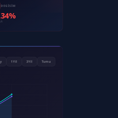
DEGISIM
3,34%
uk
y
1Yil
3Yil
Tumu