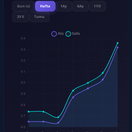
Gun ici
Hafta
1Ay
6Ay
1Yil
3Yil
Tumu