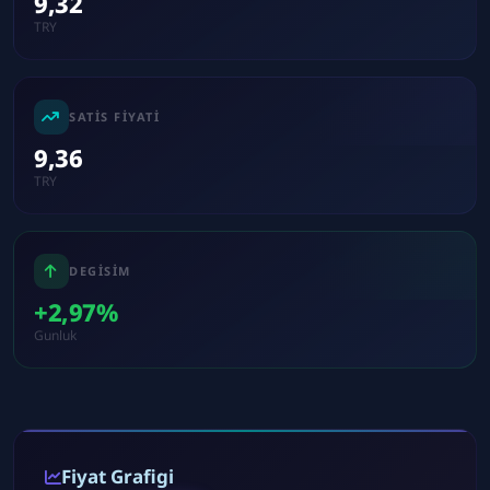
9,32
TRY
SATIS FIYATI
9,36
TRY
DEGISIM
+2,97%
Gunluk
Fiyat Grafigi