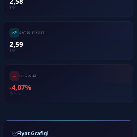
2,58
TRY
SATIS FIYATI
2,59
TRY
DEGISIM
-4,07%
Gunluk
Fiyat Grafigi