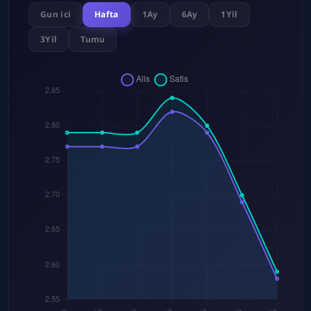
Gun ici
Hafta
1Ay
6Ay
1Yil
3Yil
Tumu