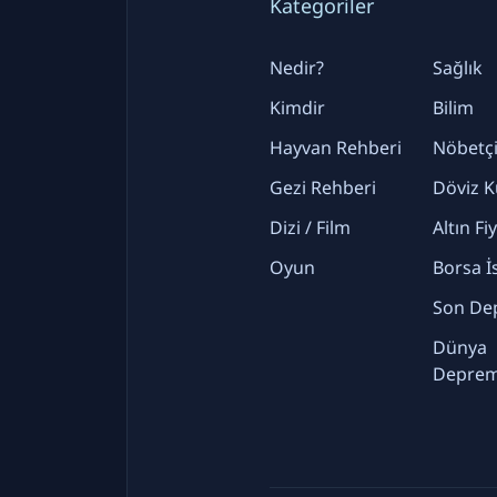
Kategoriler
Nedir?
Sağlık
Kimdir
Bilim
Hayvan Rehberi
Nöbetçi
Gezi Rehberi
Döviz K
Dizi / Film
Altın Fi
Oyun
Borsa İ
Son De
Dünya
Deprem