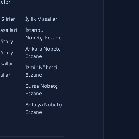
teler
Şiirler
İyilik Masalları
sallari
İstanbul
Nöbetçi Eczane
 Story
Ankara Nöbetçi
 Story
Eczane
alları
İzmir Nöbetçi
allar
Eczane
Bursa Nöbetçi
Eczane
Antalya Nöbetçi
Eczane