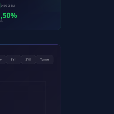
DEGISIM
1,50%
uk
y
1Yil
3Yil
Tumu