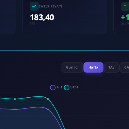
SATIS FIYATI
183,40
+
TRY
Gunl
Gun ici
Hafta
1Ay
6A