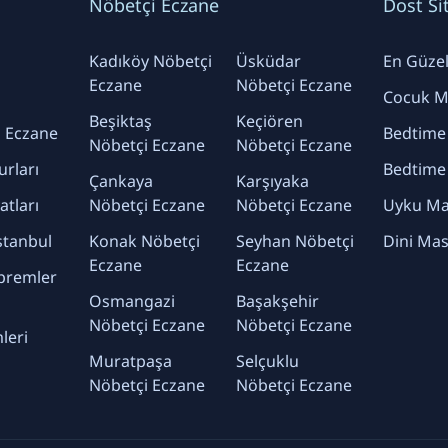
Nöbetçi Eczane
Dost Si
Kadıköy Nöbetçi
Üsküdar
En Güzel 
Eczane
Nöbetçi Eczane
Cocuk Ma
Beşiktaş
Keçiören
 Eczane
Bedtime
Nöbetçi Eczane
Nöbetçi Eczane
urları
Bedtime
Çankaya
Karşıyaka
yatları
Nöbetçi Eczane
Nöbetçi Eczane
Uyku Mas
stanbul
Konak Nöbetçi
Seyhan Nöbetçi
Dini Mas
Eczane
Eczane
premler
Osmangazi
Başakşehir
Nöbetçi Eczane
Nöbetçi Eczane
leri
Muratpaşa
Selçuklu
Nöbetçi Eczane
Nöbetçi Eczane