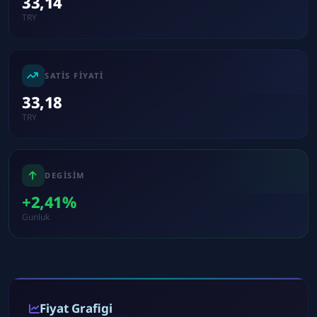
33,14
TRY
SATIS FIYATI
33,18
TRY
DEGISIM
+2,41%
Gunluk
Fiyat Grafigi