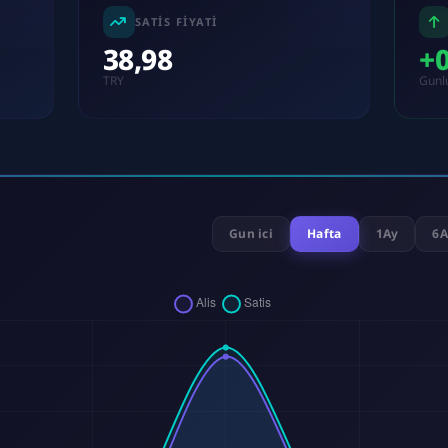
SATIS FIYATI
38,98
+
TRY
Gunl
Gun ici
Hafta
1Ay
6A