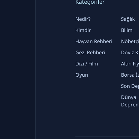
Kategoriler
Nedir?
Sağlık
Kimdir
Bilim
Hayvan Rehberi
Nöbetçi
Gezi Rehberi
Döviz K
Dizi / Film
Altın Fi
Oyun
Borsa İ
Son De
Dünya
Deprem