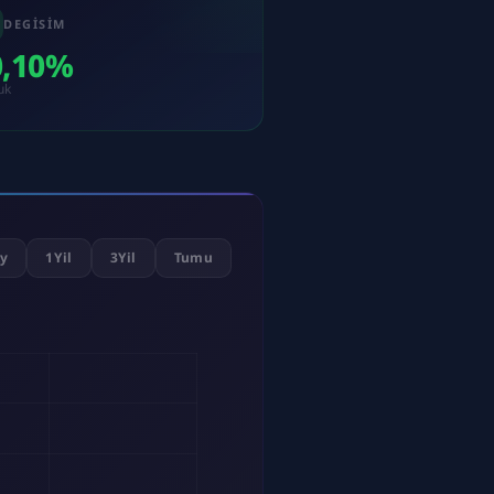
DEGISIM
0,10%
uk
y
1Yil
3Yil
Tumu