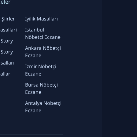
teler
Şiirler
İyilik Masalları
sallari
İstanbul
Nöbetçi Eczane
 Story
Ankara Nöbetçi
 Story
Eczane
alları
İzmir Nöbetçi
allar
Eczane
Bursa Nöbetçi
Eczane
Antalya Nöbetçi
Eczane