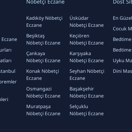
Nöbetçi Eczane
Dost Si
Kadıköy Nöbetçi
Üsküdar
En Güzel 
Eczane
Nöbetçi Eczane
Cocuk Ma
Beşiktaş
Keçiören
 Eczane
Bedtime
Nöbetçi Eczane
Nöbetçi Eczane
urları
Bedtime
Çankaya
Karşıyaka
yatları
Nöbetçi Eczane
Nöbetçi Eczane
Uyku Mas
stanbul
Konak Nöbetçi
Seyhan Nöbetçi
Dini Mas
Eczane
Eczane
premler
Osmangazi
Başakşehir
Nöbetçi Eczane
Nöbetçi Eczane
leri
Muratpaşa
Selçuklu
Nöbetçi Eczane
Nöbetçi Eczane