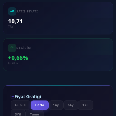
SATIS FIYATI
10,71
TRY
DEGISIM
+0,66%
Gunluk
Fiyat Grafigi
Gun ici
Hafta
1Ay
6Ay
1Yil
3Yil
Tumu