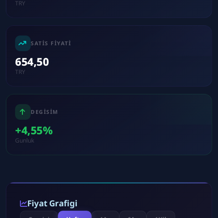
TRY
SATIS FIYATI
654,50
TRY
DEGISIM
+4,55%
Gunluk
Fiyat Grafigi