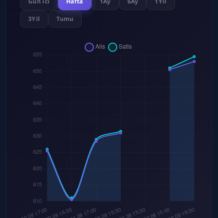
Gun ici
Hafta
1Ay
6Ay
1Yil
3Yil
Tumu