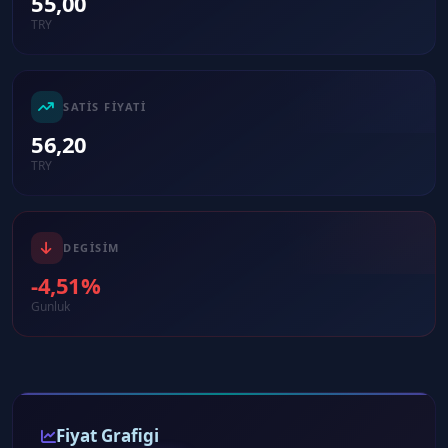
55,00
TRY
SATIS FIYATI
56,20
TRY
DEGISIM
-4,51%
Gunluk
Fiyat Grafigi