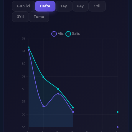
Gun ici
Hafta
1Ay
6Ay
1Yil
3Yil
Tumu