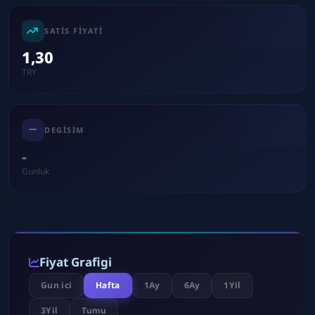
SATIS FIYATI
1,30
TRY
DEGISIM
-
Gunluk
Fiyat Grafigi
Gun ici
Hafta
1Ay
6Ay
1Yil
3Yil
Tumu