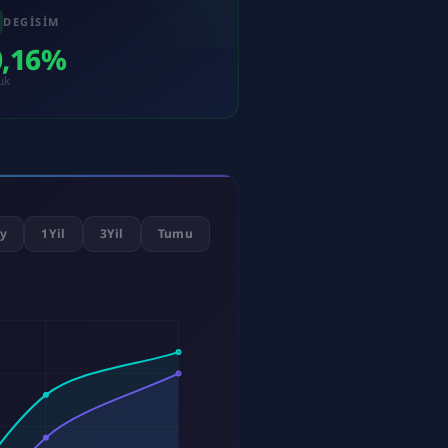
DEGISIM
0,16%
uk
y
1Yil
3Yil
Tumu