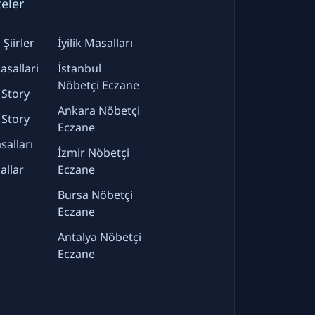
teler
Şiirler
İyilik Masalları
sallari
İstanbul
Nöbetçi Eczane
 Story
Ankara Nöbetçi
 Story
Eczane
alları
İzmir Nöbetçi
allar
Eczane
Bursa Nöbetçi
Eczane
Antalya Nöbetçi
Eczane