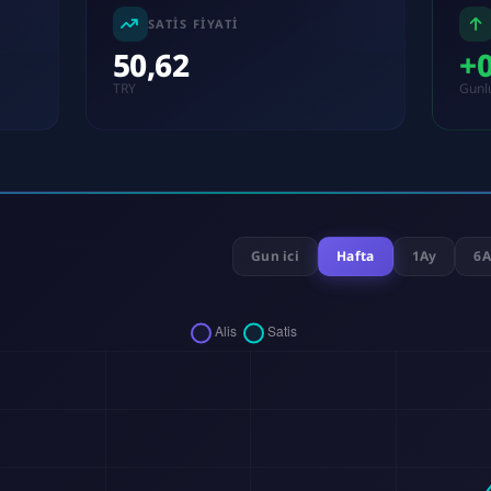
SATIS FIYATI
50,62
+
TRY
Gunl
Gun ici
Hafta
1Ay
6A