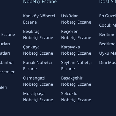
Nöbetçi Eczane
Dost Si
Kadıköy Nöbetçi
Üsküdar
En Güzel 
Eczane
Nöbetçi Eczane
Cocuk Ma
Beşiktaş
Keçiören
 Eczane
Bedtime
Nöbetçi Eczane
Nöbetçi Eczane
urları
Bedtime
Çankaya
Karşıyaka
yatları
Nöbetçi Eczane
Nöbetçi Eczane
Uyku Mas
stanbul
Konak Nöbetçi
Seyhan Nöbetçi
Dini Mas
Eczane
Eczane
premler
Osmangazi
Başakşehir
Nöbetçi Eczane
Nöbetçi Eczane
leri
Muratpaşa
Selçuklu
Nöbetçi Eczane
Nöbetçi Eczane