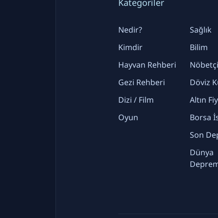
Kategoriler
Nedir?
Sağlık
Kimdir
Bilim
Hayvan Rehberi
Nöbetçi
Gezi Rehberi
Döviz K
Dizi / Film
Altın Fi
Oyun
Borsa İ
Son De
Dünya
Deprem