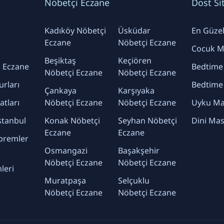
Nöbetçi Eczane
Dost Si
Kadıköy Nöbetçi
Üsküdar
En Güzel 
Eczane
Nöbetçi Eczane
Cocuk Ma
Beşiktaş
Keçiören
 Eczane
Bedtime
Nöbetçi Eczane
Nöbetçi Eczane
urları
Bedtime
Çankaya
Karşıyaka
yatları
Nöbetçi Eczane
Nöbetçi Eczane
Uyku Mas
stanbul
Konak Nöbetçi
Seyhan Nöbetçi
Dini Mas
Eczane
Eczane
premler
Osmangazi
Başakşehir
Nöbetçi Eczane
Nöbetçi Eczane
leri
Muratpaşa
Selçuklu
Nöbetçi Eczane
Nöbetçi Eczane