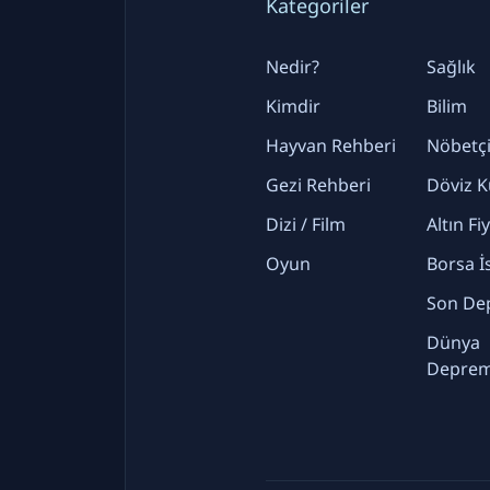
Kategoriler
Nedir?
Sağlık
Kimdir
Bilim
Hayvan Rehberi
Nöbetçi
Gezi Rehberi
Döviz K
Dizi / Film
Altın Fi
Oyun
Borsa İ
Son De
Dünya
Deprem