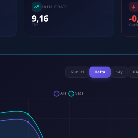
SATIS FIYATI
9,16
-
TRY
Gunl
Gun ici
Hafta
1Ay
6A