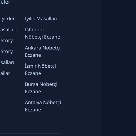
teler
Şiirler
İyilik Masalları
sallari
İstanbul
Nöbetçi Eczane
 Story
Ankara Nöbetçi
 Story
Eczane
alları
İzmir Nöbetçi
allar
Eczane
Bursa Nöbetçi
Eczane
Antalya Nöbetçi
Eczane