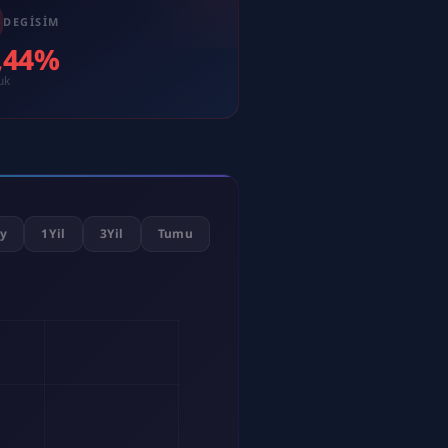
DEGISIM
0,44%
uk
y
1Yil
3Yil
Tumu