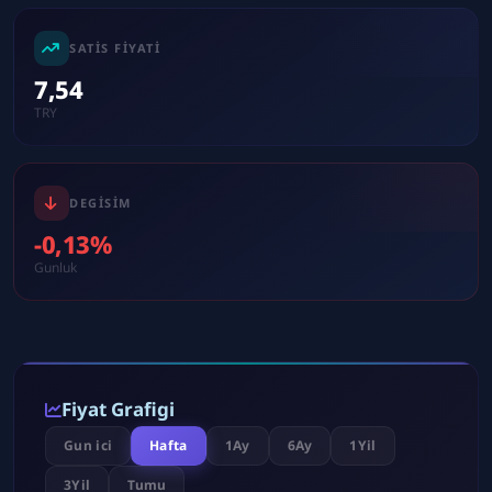
SATIS FIYATI
7,54
TRY
DEGISIM
-0,13%
Gunluk
Fiyat Grafigi
Gun ici
Hafta
1Ay
6Ay
1Yil
3Yil
Tumu