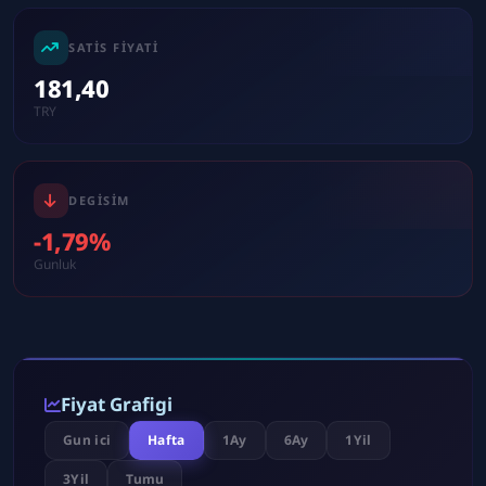
SATIS FIYATI
181,40
TRY
DEGISIM
-1,79%
Gunluk
Fiyat Grafigi
Gun ici
Hafta
1Ay
6Ay
1Yil
3Yil
Tumu