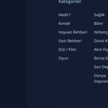
Kategoriler
Nedir?
Sağlık
Kimdir
Bilim
Hayvan Rehberi
Nöbetçi
Gezi Rehberi
Döviz K
Dizi / Film
Altın Fi
Oyun
Borsa İ
Son De
Dünya
Deprem