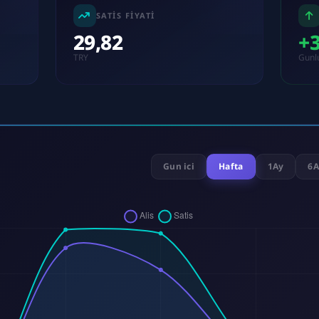
SATIS FIYATI
29,82
+
TRY
Gunl
Gun ici
Hafta
1Ay
6A