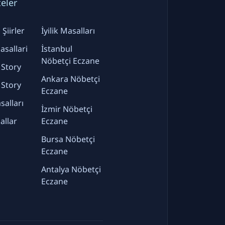
teler
Şiirler
İyilik Masalları
sallari
İstanbul
Nöbetçi Eczane
 Story
Ankara Nöbetçi
 Story
Eczane
alları
İzmir Nöbetçi
allar
Eczane
Bursa Nöbetçi
Eczane
Antalya Nöbetçi
Eczane