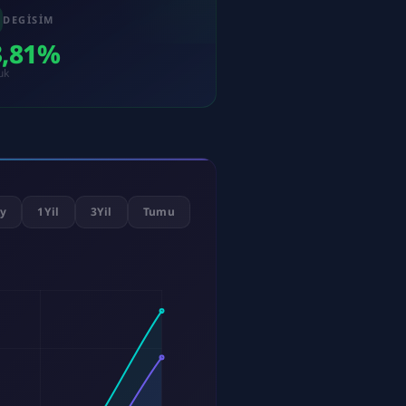
DEGISIM
3,81%
uk
y
1Yil
3Yil
Tumu