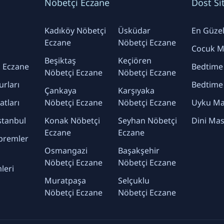
Nöbetçi Eczane
Dost Si
Kadıköy Nöbetçi
Üsküdar
En Güzel 
Eczane
Nöbetçi Eczane
Cocuk Ma
Beşiktaş
Keçiören
 Eczane
Bedtime
Nöbetçi Eczane
Nöbetçi Eczane
urları
Bedtime
Çankaya
Karşıyaka
yatları
Nöbetçi Eczane
Nöbetçi Eczane
Uyku Mas
stanbul
Konak Nöbetçi
Seyhan Nöbetçi
Dini Mas
Eczane
Eczane
premler
Osmangazi
Başakşehir
Nöbetçi Eczane
Nöbetçi Eczane
leri
Muratpaşa
Selçuklu
Nöbetçi Eczane
Nöbetçi Eczane