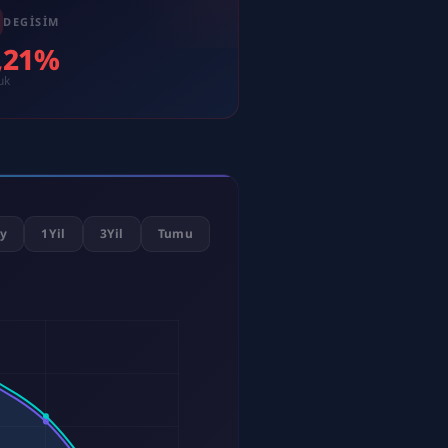
DEGISIM
3,21%
uk
y
1Yil
3Yil
Tumu