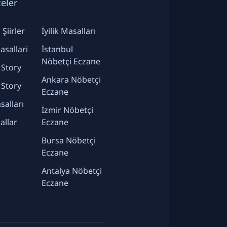
teler
Şiirler
İyilik Masalları
sallari
İstanbul
Nöbetçi Eczane
 Story
Ankara Nöbetçi
 Story
Eczane
alları
İzmir Nöbetçi
allar
Eczane
Bursa Nöbetçi
Eczane
Antalya Nöbetçi
Eczane