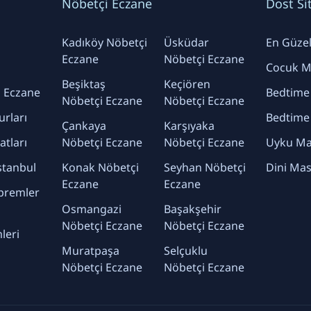
Nöbetçi Eczane
Dost Si
Kadıköy Nöbetçi
Üsküdar
En Güzel 
Eczane
Nöbetçi Eczane
Cocuk Ma
Beşiktaş
Keçiören
 Eczane
Bedtime
Nöbetçi Eczane
Nöbetçi Eczane
urları
Bedtime
Çankaya
Karşıyaka
yatları
Nöbetçi Eczane
Nöbetçi Eczane
Uyku Mas
stanbul
Konak Nöbetçi
Seyhan Nöbetçi
Dini Mas
Eczane
Eczane
premler
Osmangazi
Başakşehir
Nöbetçi Eczane
Nöbetçi Eczane
leri
Muratpaşa
Selçuklu
Nöbetçi Eczane
Nöbetçi Eczane