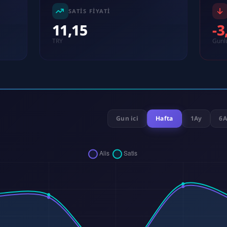
SATIS FIYATI
11,15
-
TRY
Gunl
Gun ici
Hafta
1Ay
6A