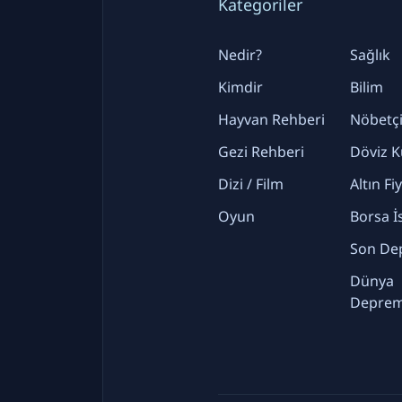
Kategoriler
Nedir?
Sağlık
Kimdir
Bilim
Hayvan Rehberi
Nöbetçi
Gezi Rehberi
Döviz K
Dizi / Film
Altın Fi
Oyun
Borsa İ
Son De
Dünya
Deprem