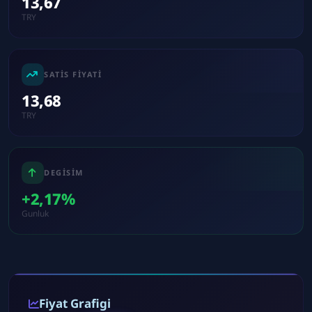
13,67
TRY
SATIS FIYATI
13,68
TRY
DEGISIM
+2,17%
Gunluk
Fiyat Grafigi