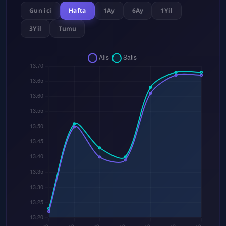
Gun ici
Hafta
1Ay
6Ay
1Yil
3Yil
Tumu