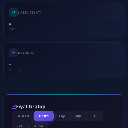
SATIS FIYATI
-
TRY
DEGISIM
-
Gunluk
Fiyat Grafigi
Gun ici
Hafta
1Ay
6Ay
1Yil
3Yil
Tumu