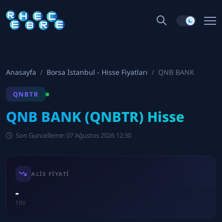
Anasayfa
Borsa İstanbul - Hisse Fiyatları
QNB BANK
QNBTR
QNB BANK (QNBTR) Hisse
Son Guncelleme: 07 Ağustos 2026 12:30
ALIS FIYATI
-
TRY