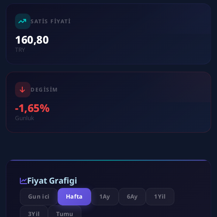
SATIS FIYATI
160,80
TRY
DEGISIM
-1,65%
Gunluk
Fiyat Grafigi
Gun ici
Hafta
1Ay
6Ay
1Yil
3Yil
Tumu