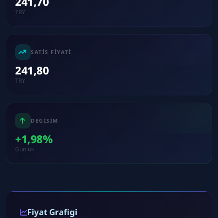
241,70
TRY
SATIS FIYATI
241,80
TRY
DEGISIM
+1,98%
Gunluk
Fiyat Grafigi