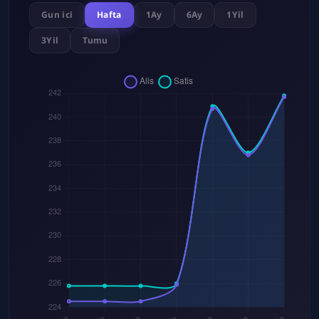
Gun ici
Hafta
1Ay
6Ay
1Yil
3Yil
Tumu