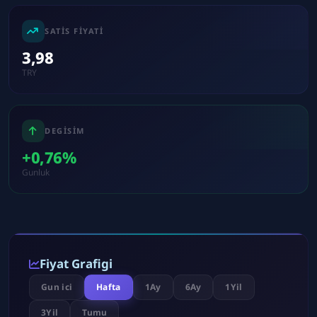
SATIS FIYATI
3,98
TRY
DEGISIM
+0,76%
Gunluk
Fiyat Grafigi
Gun ici
Hafta
1Ay
6Ay
1Yil
3Yil
Tumu