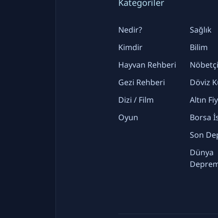
Kategoriler
Nedir?
Sağlık
Kimdir
Bilim
Hayvan Rehberi
Nöbetçi
Gezi Rehberi
Döviz K
Dizi / Film
Altın Fi
Oyun
Borsa İ
Son De
Dünya
Deprem