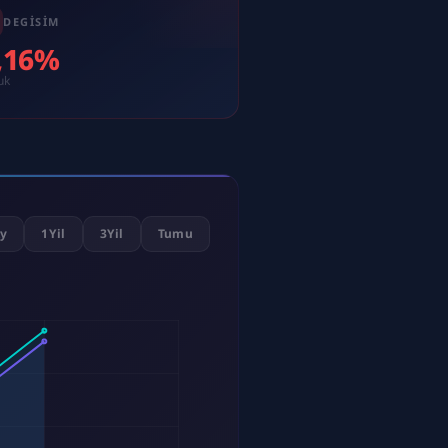
DEGISIM
3,16%
uk
y
1Yil
3Yil
Tumu