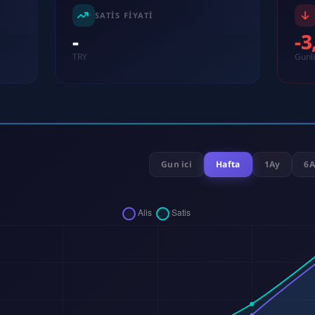
SATIS FIYATI
-
-
TRY
Gunl
Gun ici
Hafta
1Ay
6A