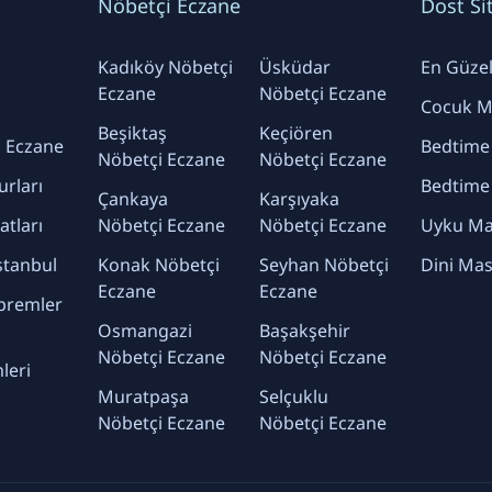
Nöbetçi Eczane
Dost Si
Kadıköy Nöbetçi
Üsküdar
En Güzel 
Eczane
Nöbetçi Eczane
Cocuk Ma
Beşiktaş
Keçiören
 Eczane
Bedtime
Nöbetçi Eczane
Nöbetçi Eczane
urları
Bedtime
Çankaya
Karşıyaka
yatları
Nöbetçi Eczane
Nöbetçi Eczane
Uyku Mas
stanbul
Konak Nöbetçi
Seyhan Nöbetçi
Dini Mas
Eczane
Eczane
premler
Osmangazi
Başakşehir
Nöbetçi Eczane
Nöbetçi Eczane
leri
Muratpaşa
Selçuklu
Nöbetçi Eczane
Nöbetçi Eczane