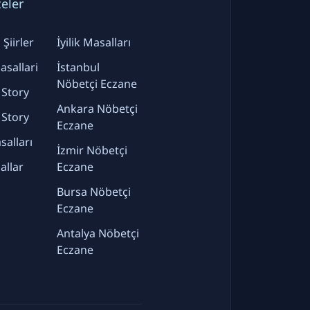
teler
Şiirler
İyilik Masalları
sallari
İstanbul
Nöbetçi Eczane
 Story
Ankara Nöbetçi
 Story
Eczane
alları
İzmir Nöbetçi
allar
Eczane
Bursa Nöbetçi
Eczane
Antalya Nöbetçi
Eczane