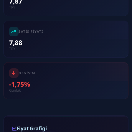
7,87
TRY
SATIS FIYATI
7,88
TRY
DEGISIM
-1,75%
Gunluk
Fiyat Grafigi