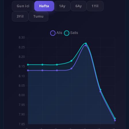
Gun ici
Hafta
1Ay
6Ay
1Yil
3Yil
Tumu