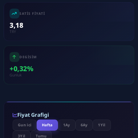
SATIS FIYATI
3,18
TRY
DEGISIM
+0,32%
Gunluk
Fiyat Grafigi
Gun ici
Hafta
1Ay
6Ay
1Yil
3Yil
Tumu