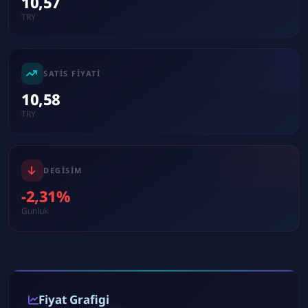
10,57
TRY
SATIS FIYATI
10,58
TRY
DEGISIM
-2,31%
Gunluk
Fiyat Grafigi