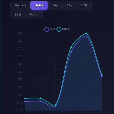
Gun ici
Hafta
1Ay
6Ay
1Yil
3Yil
Tumu