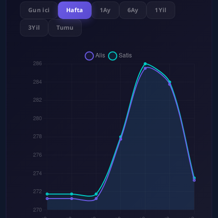
Gun ici
Hafta
1Ay
6Ay
1Yil
3Yil
Tumu