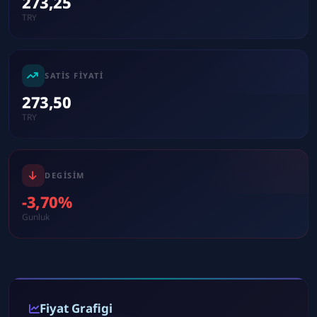
273,25
TRY
SATIS FIYATI
273,50
TRY
DEGISIM
-3,70%
Gunluk
Fiyat Grafigi