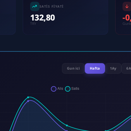
SATIS FIYATI
132,80
-
TRY
Gunl
Gun ici
Hafta
1Ay
6A