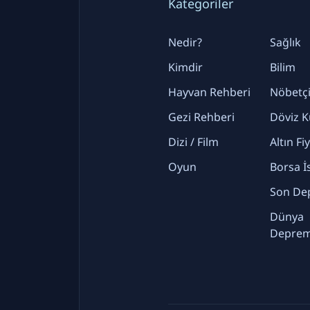
Kategoriler
Nedir?
Sağlık
Kimdir
Bilim
Hayvan Rehberi
Nöbetçi
Gezi Rehberi
Döviz K
Dizi / Film
Altın Fi
Oyun
Borsa İ
Son De
Dünya
Deprem