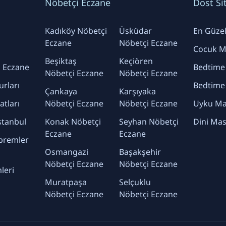
Nöbetçi Eczane
Dost Si
Kadıköy Nöbetçi
Üsküdar
En Güzel 
Eczane
Nöbetçi Eczane
Cocuk Ma
Beşiktaş
Keçiören
 Eczane
Bedtime
Nöbetçi Eczane
Nöbetçi Eczane
urları
Bedtime
Çankaya
Karşıyaka
yatları
Nöbetçi Eczane
Nöbetçi Eczane
Uyku Mas
stanbul
Konak Nöbetçi
Seyhan Nöbetçi
Dini Mas
Eczane
Eczane
premler
Osmangazi
Başakşehir
Nöbetçi Eczane
Nöbetçi Eczane
leri
Muratpaşa
Selçuklu
Nöbetçi Eczane
Nöbetçi Eczane