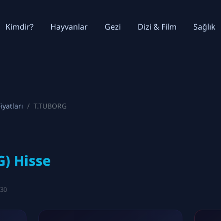
Kimdir?
Hayvanlar
Gezi
Dizi & Film
Sağlık
iyatları
T.TUBORG
) Hisse
:30