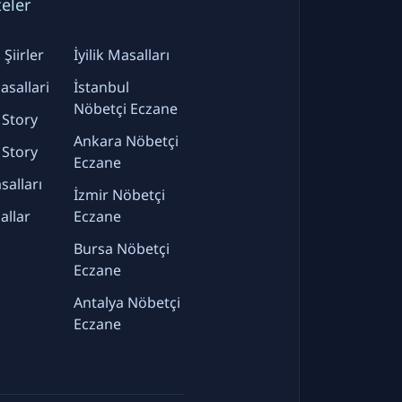
teler
Şiirler
İyilik Masalları
sallari
İstanbul
Nöbetçi Eczane
 Story
Ankara Nöbetçi
 Story
Eczane
alları
İzmir Nöbetçi
allar
Eczane
Bursa Nöbetçi
Eczane
Antalya Nöbetçi
Eczane