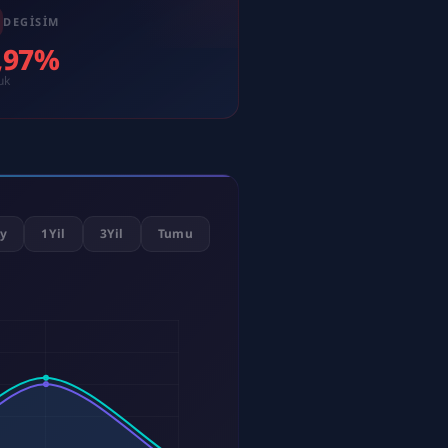
DEGISIM
0,97%
uk
y
1Yil
3Yil
Tumu