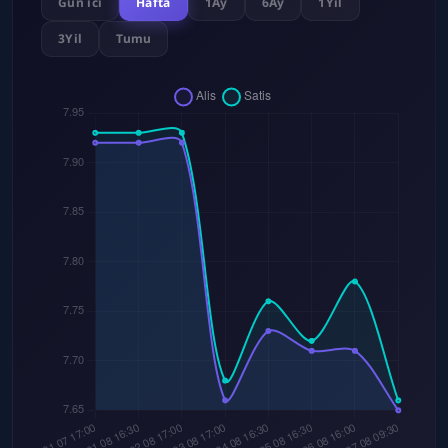
Gun ici
Hafta
1Ay
6Ay
1Yil
3Yil
Tumu