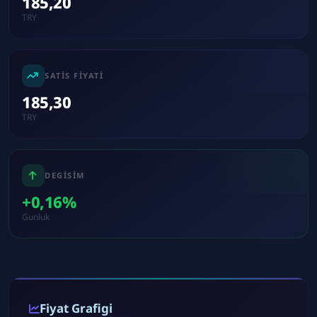
185,20
TRY
SATIS FIYATI
185,30
TRY
DEGISIM
+0,16%
Gunluk
Fiyat Grafigi