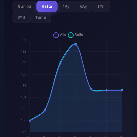
Gun ici
Hafta
1Ay
6Ay
1Yil
3Yil
Tumu