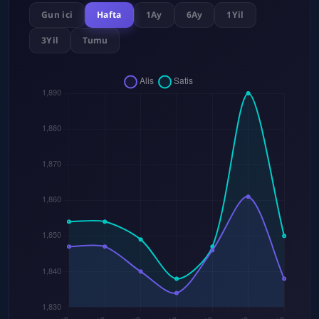
Gun ici
Hafta
1Ay
6Ay
1Yil
3Yil
Tumu