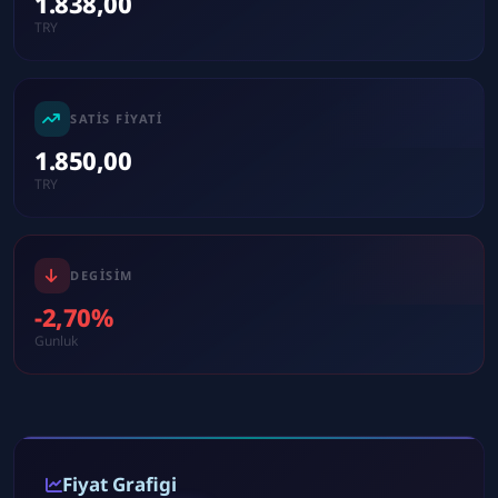
1.838,00
TRY
SATIS FIYATI
1.850,00
TRY
DEGISIM
-2,70%
Gunluk
Fiyat Grafigi