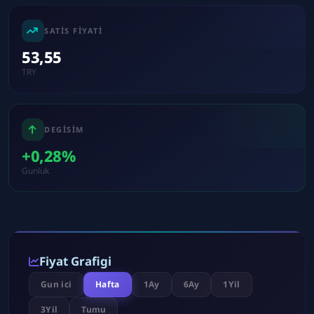
SATIS FIYATI
53,55
TRY
DEGISIM
+0,28%
Gunluk
Fiyat Grafigi
Gun ici
Hafta
1Ay
6Ay
1Yil
3Yil
Tumu