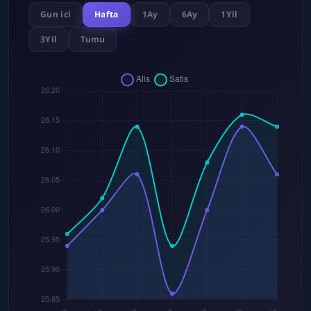
Gun ici
Hafta
1Ay
6Ay
1Yil
3Yil
Tumu