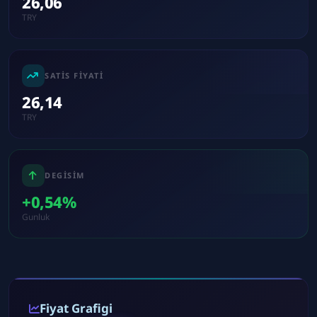
26,06
TRY
SATIS FIYATI
26,14
TRY
DEGISIM
+0,54%
Gunluk
Fiyat Grafigi