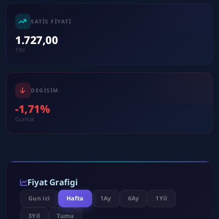
SATIS FIYATI
1.727,00
TRY
DEGISIM
-1,71%
Gunluk
Fiyat Grafigi
Gun ici
Hafta
1Ay
6Ay
1Yil
3Yil
Tumu