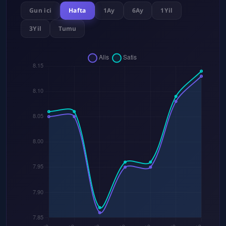
Gun ici
Hafta
1Ay
6Ay
1Yil
3Yil
Tumu