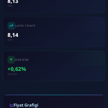
8,13
TRY
SATIS FIYATI
8,14
TRY
DEGISIM
+0,62%
Gunluk
Fiyat Grafigi