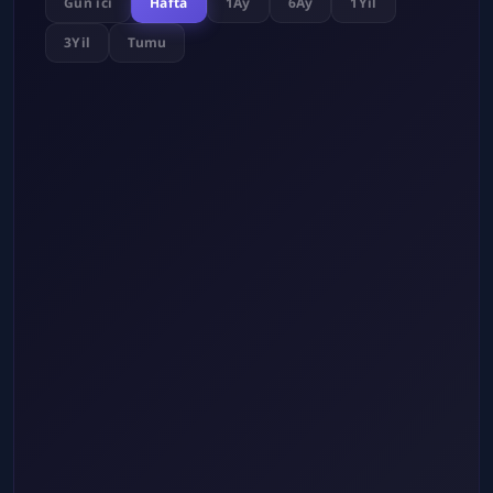
Gun ici
Hafta
1Ay
6Ay
1Yil
3Yil
Tumu