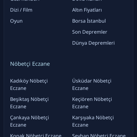
Dizi / Film
Altın Fiyatları
Oyun
Borsa İstanbul
Son Depremler
Dünya Depremleri
Nöbetçi Eczane
Kadıköy Nöbetçi
Üsküdar Nöbetçi
Eczane
Eczane
Beşiktaş Nöbetçi
Keçiören Nöbetçi
Eczane
Eczane
Çankaya Nöbetçi
Karşıyaka Nöbetçi
Eczane
Eczane
Konak Nöbetçi Eczane
Seyhan Nöbetçi Eczane