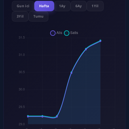
Gun ici
Hafta
1Ay
6Ay
1Yil
3Yil
Tumu