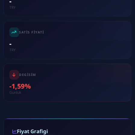
-
TRY
SATIS FIYATI
-
TRY
DEGISIM
-1,59%
Gunluk
Fiyat Grafigi