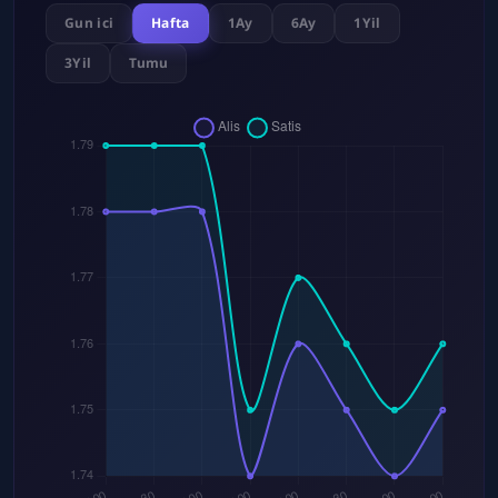
Gun ici
Hafta
1Ay
6Ay
1Yil
3Yil
Tumu