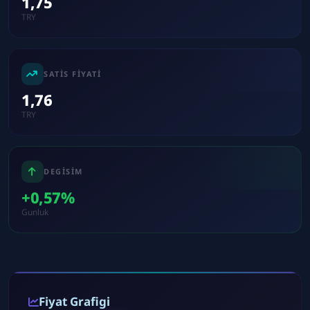
1,75
TRY
SATIS FIYATI
1,76
TRY
DEGISIM
+0,57%
Gunluk
Fiyat Grafigi