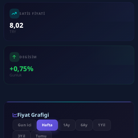
SATIS FIYATI
8,02
TRY
DEGISIM
+0,75%
Gunluk
Fiyat Grafigi
Gun ici
Hafta
1Ay
6Ay
1Yil
3Yil
Tumu